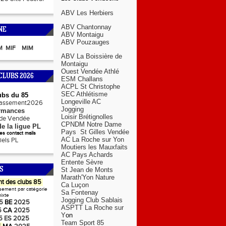
ABV Les Herbiers
ABV Chantonnay
NE
ABV Montaigu
ABV Pouzauges
M
MIF
MIM
ABV La Boissière de
Montaigu
Ouest Vendée Athlé
CLUBS 2026
ESM Challans
ACPL St Christophe
SEC Athlétisme
ubs du 85
Longeville AC
lassement2026
Jogging
rmances
Loisir Brétignolles
s de Vendée
CPNDM Notre Dame
e la ligue PL
Pays St Gilles Vendée
s contact mails
AC La Roche sur Yon
ciels PL
Moutiers les Mauxfaits
AC Pays Achards
Entente Sèvre
S
St Jean de Monts
Marath'Yon Nature
t des clubs 85
Ca Luçon
sement par catégorie
Sa Fontenay
ixte
Jogging Club Sablais
5
BE
2025
ASPTT La Roche sur
5
CA
2025
Y
on
5
ES
2025
Team Sport 85