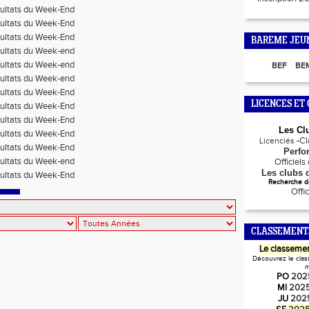
ultats du Week-End
ultats du Week-End
ultats du Week-End
BAREME JEU
ultats du Week-end
ultats du Week-end
BEF
BE
ultats du Week-end
ultats du Week-End
LICENCES ET 
ultats du Week-End
ultats du Week-End
Les Cl
ultats du Week-End
-
C
Licenciés
ultats du Week-End
Perfo
ultats du Week-end
Officiel
Les clubs d
ultats du Week-End
Recherche de
Offi
CLASSEMENT
Le classemen
Découvrez le clas
m
PO
202
MI
202
JU
202