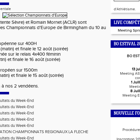
entale
d'Athlétisme.
ntente Sèvre) et Romain Mornet (ACLR) sont
LIVE COMPÉT
 les Championnats d'Europe de Birmingham du 10 au
Meeting Spr
uropéenne sur 400H
BO ESTIVAL 2
 (matin) et finale le 12 août (soirée)
gnée sur le relais 4x400 féminin
BO EST
in) et finale le 16 août (soirée)
13 j
européen sur 1500m
Meeting AS
atin) et finale le 15 août (soirée)
co
1 Jui
 à nos 2 vendéens.
Meeti
8 Jui
Meeting E
ultats du Week-End
ultats du Week-End
ultats du Week-End
NOUVELLE F
ultats du Week-End
ultats du Week-End
Procédure 
ATION CHAMPIONNATS REGIONAUX LA FLECHE
ultats du Week-End
Inscription 2