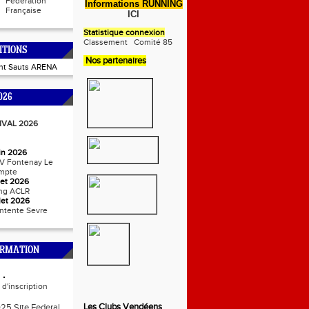
Fédération
Informations RUNNING
Française
ICI
Statistique connexion
Classement
Comité 85
ITIONS
Nos partenaires
int Sauts ARENA
026
IVAL 2026
uin 2026
V Fontenay Le
mpte
llet 2026
ng ACLR
llet 2026
ntente Sevre
ORMATION
d'inscription
Les Clubs Vendéens
025 Site Federal