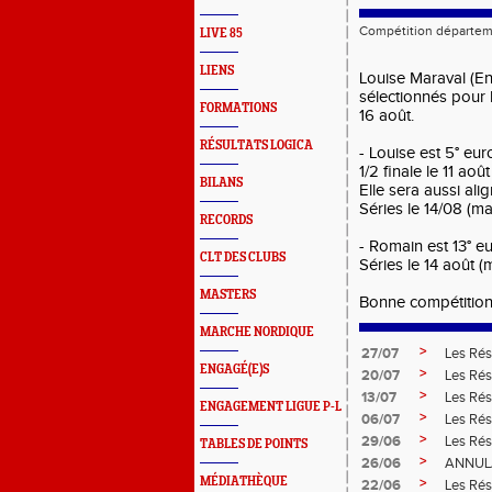
Compétition départem
LIVE 85
LIENS
Louise Maraval (E
sélectionnés pour
FORMATIONS
16 août.
RÉSULTATS LOGICA
- Louise est 5° e
1/2 finale le 11 août
BILANS
Elle sera aussi ali
Séries le 14/08 (mat
RECORDS
- Romain est 13° 
CLT DES CLUBS
Séries le 14 août (m
MASTERS
Bonne compétition
MARCHE NORDIQUE
>
27/07
Les Rés
ENGAGÉ(E)S
>
20/07
Les Rés
>
13/07
Les Rés
ENGAGEMENT LIGUE P-L
>
06/07
Les Rés
>
29/06
Les Rés
TABLES DE POINTS
>
26/06
ANNUL
MÉDIATHÈQUE
>
22/06
Les Rés