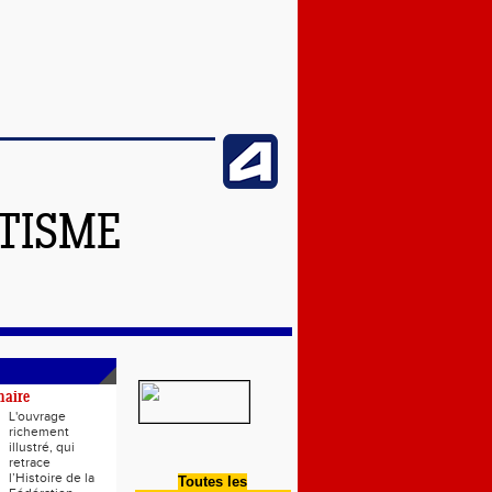
ÉTISME
naire
L'ouvrage
richement
illustré, qui
retrace
l’Histoire de la
Toutes les