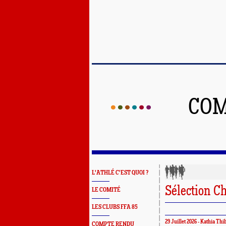
COM
L'ATHLÉ C'EST QUOI ?
Sélection C
LE COMITÉ
LES CLUBS FFA 85
29 Juillet 2026 - Kathia Th
COMPTE RENDU