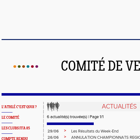
COMITÉ DE V
ACTUALITÉS
L'ATHLÉ C'EST QUOI ?
6 actualité(s) trouvée(s) | Page 1/1
LE COMITÉ
LES CLUBS FFA 85
>
29/06
Les Résultats du Week-End
>
26/06
ANNULATION CHAMPIONNATS REGIO
COMPTE RENDU