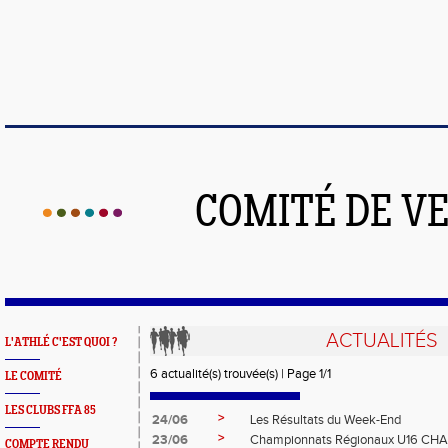
COMITÉ DE V
ACTUALITÉS
L'ATHLÉ C'EST QUOI ?
6 actualité(s) trouvée(s) | Page 1/1
LE COMITÉ
LES CLUBS FFA 85
>
24/06
Les Résultats du Week-End
>
23/06
Championnats Régionaux U16 CH
COMPTE RENDU