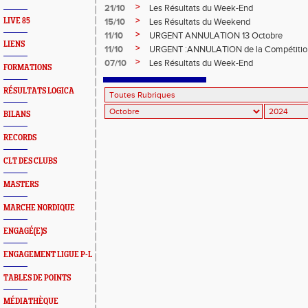
>
21/10
Les Résultats du Week-End
>
LIVE 85
15/10
Les Résultats du Weekend
>
11/10
URGENT ANNULATION 13 Octobre
LIENS
>
11/10
URGENT :ANNULATION de la Compétition
>
07/10
Les Résultats du Week-End
FORMATIONS
RÉSULTATS LOGICA
BILANS
RECORDS
CLT DES CLUBS
MASTERS
MARCHE NORDIQUE
ENGAGÉ(E)S
ENGAGEMENT LIGUE P-L
TABLES DE POINTS
MÉDIATHÈQUE