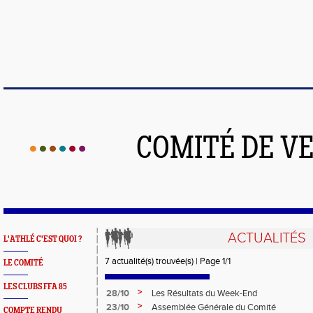
COMITÉ DE V
ACTUALITÉS
L'ATHLÉ C'EST QUOI ?
7 actualité(s) trouvée(s) | Page 1/1
LE COMITÉ
LES CLUBS FFA 85
>
28/10
Les Résultats du Week-End
>
23/10
Assemblée Générale du Comité
COMPTE RENDU