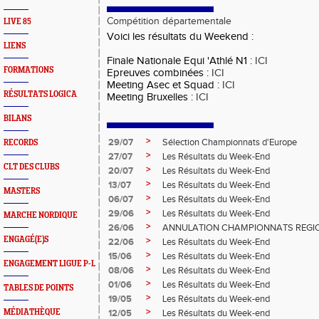
Compétition départementale
LIVE 85
Voici les résultats du Weekend :
LIENS
Finale Nationale Equi 'Athlé N1 :
ICI
FORMATIONS
Epreuves combinées :
ICI
Meeting Asec et Squad :
ICI
RÉSULTATS LOGICA
Meeting Bruxelles :
ICI
BILANS
>
29/07
Sélection Championnats d'Europe
RECORDS
>
27/07
Les Résultats du Week-End
CLT DES CLUBS
>
20/07
Les Résultats du Week-End
>
13/07
Les Résultats du Week-End
MASTERS
>
06/07
Les Résultats du Week-End
>
29/06
Les Résultats du Week-End
MARCHE NORDIQUE
>
26/06
ANNULATION CHAMPIONNATS REGIO
ENGAGÉ(E)S
>
22/06
Les Résultats du Week-End
>
15/06
Les Résultats du Week-End
ENGAGEMENT LIGUE P-L
>
08/06
Les Résultats du Week-End
>
01/06
Les Résultats du Week-End
TABLES DE POINTS
>
19/05
Les Résultats du Week-end
>
MÉDIATHÈQUE
12/05
Les Résultats du Week-end