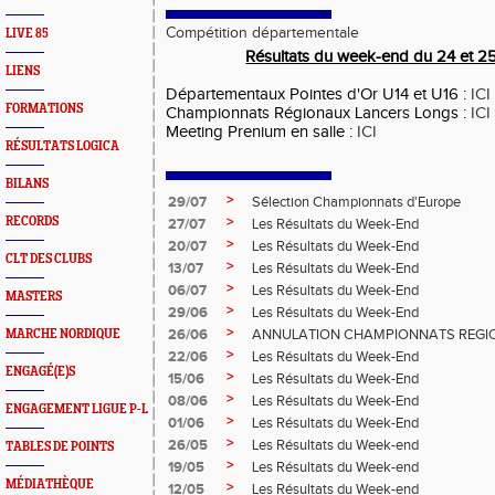
Compétition départementale
LIVE 85
Résultats du week-end du 24 et 25
LIENS
Départementaux Pointes d'Or U14 et U16 :
ICI
FORMATIONS
Championnats Régionaux Lancers Longs :
ICI
Meeting Prenium en salle :
ICI
RÉSULTATS LOGICA
BILANS
>
29/07
Sélection Championnats d'Europe
>
RECORDS
27/07
Les Résultats du Week-End
>
20/07
Les Résultats du Week-End
CLT DES CLUBS
>
13/07
Les Résultats du Week-End
>
06/07
Les Résultats du Week-End
MASTERS
>
29/06
Les Résultats du Week-End
>
26/06
ANNULATION CHAMPIONNATS REGIO
MARCHE NORDIQUE
>
22/06
Les Résultats du Week-End
ENGAGÉ(E)S
>
15/06
Les Résultats du Week-End
>
08/06
Les Résultats du Week-End
ENGAGEMENT LIGUE P-L
>
01/06
Les Résultats du Week-End
>
26/05
Les Résultats du Week-end
TABLES DE POINTS
>
19/05
Les Résultats du Week-end
MÉDIATHÈQUE
>
12/05
Les Résultats du Week-end