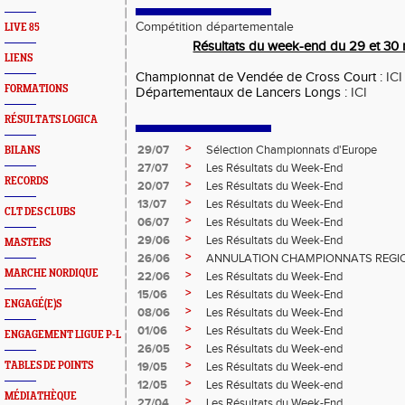
Compétition départementale
LIVE 85
Résultats du week-end du 29 et 3
LIENS
Championnat de Vendée de Cross Court :
ICI
FORMATIONS
Départementaux de Lancers Longs :
ICI
RÉSULTATS LOGICA
>
29/07
Sélection Championnats d'Europe
BILANS
>
27/07
Les Résultats du Week-End
RECORDS
>
20/07
Les Résultats du Week-End
>
13/07
Les Résultats du Week-End
CLT DES CLUBS
>
06/07
Les Résultats du Week-End
>
29/06
Les Résultats du Week-End
MASTERS
>
26/06
ANNULATION CHAMPIONNATS REGIO
MARCHE NORDIQUE
>
22/06
Les Résultats du Week-End
>
15/06
Les Résultats du Week-End
ENGAGÉ(E)S
>
08/06
Les Résultats du Week-End
>
01/06
Les Résultats du Week-End
ENGAGEMENT LIGUE P-L
>
26/05
Les Résultats du Week-end
>
TABLES DE POINTS
19/05
Les Résultats du Week-end
>
12/05
Les Résultats du Week-end
MÉDIATHÈQUE
>
27/04
Les Résultats du Week-End