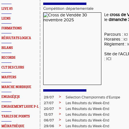
Compétition départementale
LIVE 85
Le
cross de 
LIENS
le
dimanche 
FORMATIONS
Parcours :
ici
RÉSULTATS LOGICA
Horaires :
ici
Règlement :
i
BILANS
Site de l'ACL
RECORDS
:
ICI
CLT DES CLUBS
MASTERS
MARCHE NORDIQUE
>
ENGAGÉ(E)S
29/07
Sélection Championnats d'Europe
>
27/07
Les Résultats du Week-End
ENGAGEMENT LIGUE P-L
>
20/07
Les Résultats du Week-End
>
13/07
Les Résultats du Week-End
TABLES DE POINTS
>
06/07
Les Résultats du Week-End
>
29/06
Les Résultats du Week-End
MÉDIATHÈQUE