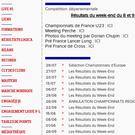
Compétition départementale
LIVE 85
Résultats du week-end du 8 et 9
LIENS
Championnats de France U23 :
ICI
FORMATIONS
Meeting Perche :
ICI
Photos du meeting par Dorian Chupin :
ICI
RÉSULTATS LOGICA
Pré France Lancer Long :
ICI
Pré France de Cross :
ICI
BILANS
RECORDS
>
29/07
Sélection Championnats d'Europe
>
CLT DES CLUBS
27/07
Les Résultats du Week-End
>
20/07
Les Résultats du Week-End
MASTERS
>
13/07
Les Résultats du Week-End
>
06/07
Les Résultats du Week-End
MARCHE NORDIQUE
>
29/06
Les Résultats du Week-End
>
26/06
ANNULATION CHAMPIONNATS REGIO
ENGAGÉ(E)S
>
22/06
Les Résultats du Week-End
ENGAGEMENT LIGUE P-L
>
15/06
Les Résultats du Week-End
>
08/06
Les Résultats du Week-End
TABLES DE POINTS
>
01/06
Les Résultats du Week-End
>
26/05
Les Résultats du Week-end
MÉDIATHÈQUE