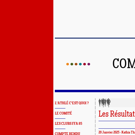
COM
L'ATHLÉ C'EST QUOI ?
Les Résulta
LE COMITÉ
LES CLUBS FFA 85
20 Janvier 2025 - Kathia Th
COMPTE RENDU