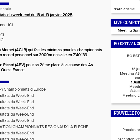
entale
d'Athlétisme.
tats du week-end du 18 at 19 janvier 2025
LIVE COMPÉT
ors :
ICI
Meeting Spr
ICI
ICI
BO ESTIVAL 2
n Mornet (ACLR) qui fait les minimas pour les championnats
on record personnel sur 3000m en salle en 7'40''39.
BO EST
sse Picard (ABV) pour sa 2ème place à la course des As
13 j
 Ouest France.
Meeting AS
co
1 Jui
Meeti
on Championnats d'Europe
8 Jui
ultats du Week-End
Meeting E
ultats du Week-End
ultats du Week-End
NOUVELLE F
ultats du Week-End
ultats du Week-End
ATION CHAMPIONNATS REGIONAUX LA FLECHE
Procédure 
ultats du Week-End
ultats du Week-End
Inscription 2