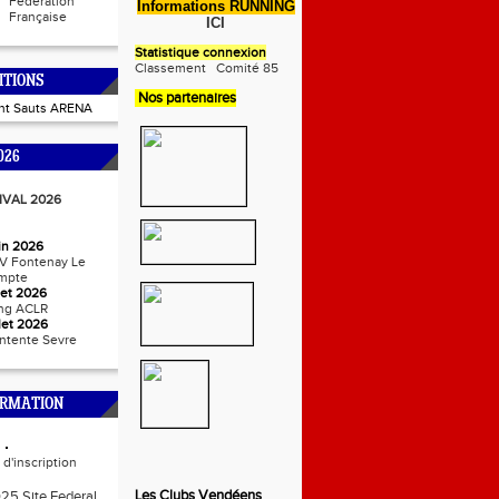
Fédération
Informations RUNNING
Française
ICI
Statistique connexion
Classement
Comité 85
ITIONS
Nos partenaires
int Sauts ARENA
026
IVAL 2026
uin 2026
V Fontenay Le
mpte
llet 2026
ng ACLR
llet 2026
ntente Sevre
ORMATION
d'inscription
Les Clubs Vendéens
025 Site Federal