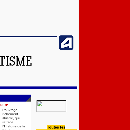
ÉTISME
naire
L'ouvrage
richement
illustré, qui
retrace
l’Histoire de la
Toutes les