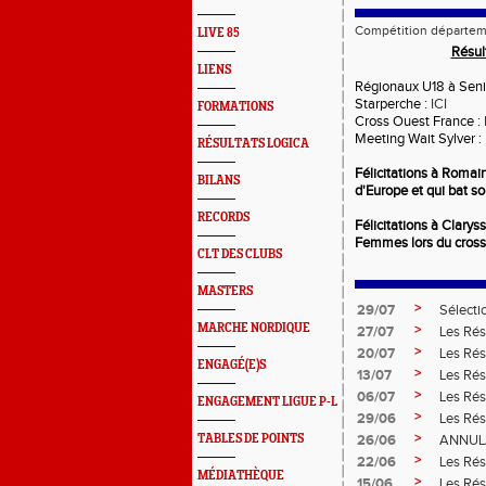
Compétition départem
LIVE 85
Résul
LIENS
Régionaux U18 à Seni
Starperche :
ICI
FORMATIONS
Cross Ouest France :
Meeting Wait Sylver :
RÉSULTATS LOGICA
Félicitations à Romai
BILANS
d'Europe et qui bat s
RECORDS
Félicitations à Clary
Femmes lors du cross
CLT DES CLUBS
MASTERS
>
29/07
Sélecti
MARCHE NORDIQUE
>
27/07
Les Rés
>
20/07
Les Rés
ENGAGÉ(E)S
>
13/07
Les Rés
>
06/07
Les Rés
ENGAGEMENT LIGUE P-L
>
29/06
Les Rés
>
TABLES DE POINTS
26/06
ANNUL
>
22/06
Les Rés
MÉDIATHÈQUE
>
15/06
Les Rés