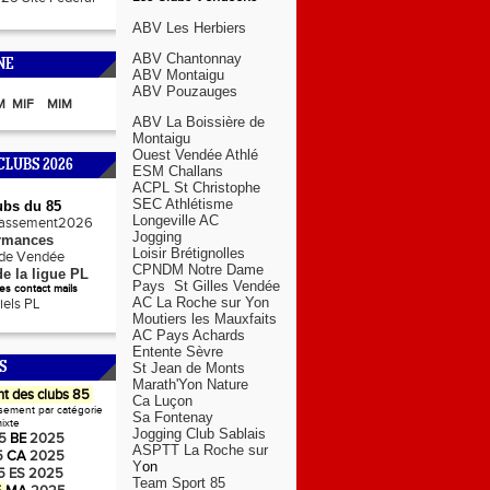
ABV Les Herbiers
ABV Chantonnay
NE
ABV Montaigu
ABV Pouzauges
M
MIF
MIM
ABV La Boissière de
Montaigu
Ouest Vendée Athlé
CLUBS 2026
ESM Challans
ACPL St Christophe
SEC Athlétisme
ubs du 85
Longeville AC
lassement2026
Jogging
rmances
Loisir Brétignolles
s de Vendée
CPNDM Notre Dame
e la ligue PL
Pays St Gilles Vendée
s contact mails
AC La Roche sur Yon
ciels PL
Moutiers les Mauxfaits
AC Pays Achards
Entente Sèvre
S
St Jean de Monts
Marath'Yon Nature
t des clubs 85
Ca Luçon
sement par catégorie
Sa Fontenay
ixte
Jogging Club Sablais
5
BE
2025
ASPTT La Roche sur
5
CA
2025
Y
on
5
ES
2025
Team Sport 85