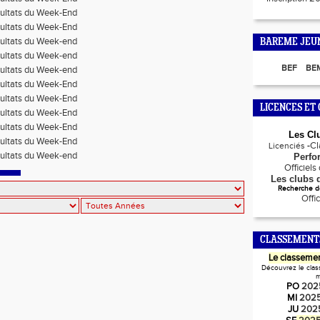
ultats du Week-End
ultats du Week-End
ultats du Week-end
BAREME JEU
ultats du Week-end
BEF
BE
ultats du Week-end
ultats du Week-End
ultats du Week-End
LICENCES ET 
ultats du Week-End
ultats du Week-End
Les Cl
ultats du Week-End
-
C
Licenciés
ultats du Week-end
Perfo
Officiel
Les clubs d
Recherche de
Offi
CLASSEMENT
Le classemen
Découvrez le clas
m
PO
202
MI
202
JU
202