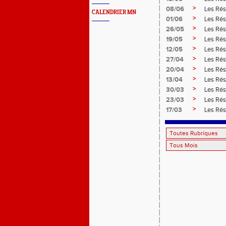
>
08/06
Les Rés
CALENDRIER MN
>
01/06
Les Rés
>
26/05
Les Rés
>
19/05
Les Rés
>
12/05
Les Rés
>
27/04
Les Rés
>
20/04
Les Rés
>
13/04
Les Rés
>
30/03
Les Rés
>
23/03
Les Rés
>
17/03
Les Rés