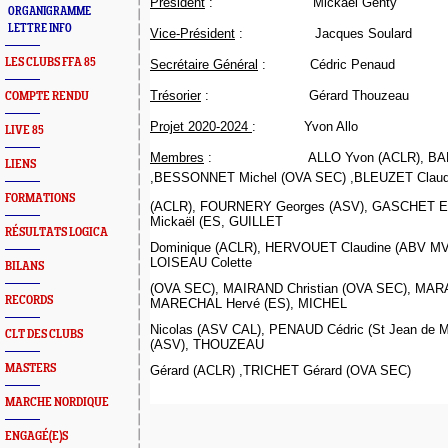
Président
:
Mickaël Genty
ORGANIGRAMME
LETTRE INFO
Vice-Président
:
Jacques Soulard
LES CLUBS FFA 85
Secrétaire Général
:
Cédric Penaud
Trésorier
:
Gérard Thouzeau
COMPTE RENDU
Projet 2020-2024
:
Yvon Allo
LIVE 85
Membres
:
ALLO Yvon (ACLR), B
LIENS
,BESSONNET Michel (OVA SEC) ,BLEUZET Clau
FORMATIONS
(ACLR), FOURNERY Georges (ASV), GASCHET E
Mickaël (ES, GUILLET
RÉSULTATS LOGICA
Dominique (ACLR), HERVOUET Claudine (ABV MV)
LOISEAU Colette
BILANS
(OVA SEC), MAIRAND Christian (OVA SEC), MARAV
RECORDS
MARECHAL Hervé (ES), MICHEL
Nicolas (ASV CAL), PENAUD Cédric (St Jean de
CLT DES CLUBS
(ASV), THOUZEAU
MASTERS
Gérard (ACLR) ,TRICHET Gérard (OVA SEC)
MARCHE NORDIQUE
ENGAGÉ(E)S