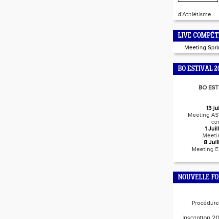
d'Athlétisme.
LIVE COMPÉT
Meeting Spr
BO ESTIVAL 2
BO EST
13 j
Meeting AS
co
1 Jui
Meeti
8 Jui
Meeting E
NOUVELLE F
Procédure 
Inscription 2