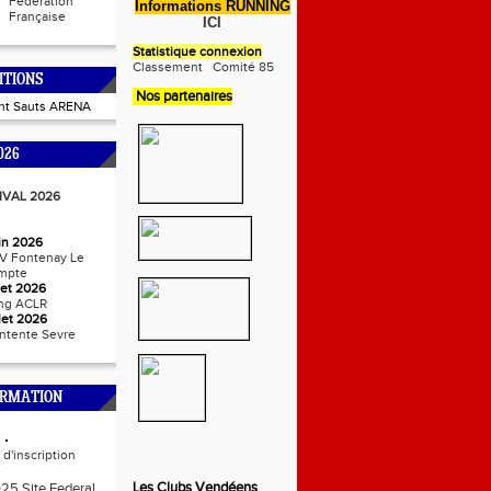
Fédération
Informations RUNNING
Française
ICI
Statistique connexion
Classement
Comité 85
ITIONS
Nos partenaires
int Sauts ARENA
026
IVAL 2026
uin 2026
V Fontenay Le
mpte
llet 2026
ng ACLR
llet 2026
ntente Sevre
ORMATION
d'inscription
Les Clubs Vendéens
025 Site Federal