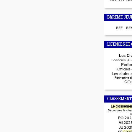
BAREME JEU
BEF
BE
LICENCES ET 
Les Cl
-
C
Licenciés
Perfo
Officiel
Les clubs d
Recherche de
Offi
CLASSEMENT
Le classemen
Découvrez le clas
m
PO
202
MI
202
JU
202