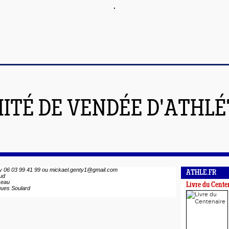
ITÉ DE VENDÉE D'ATHL
 06 03 99 41 99
ou mickael.genty1@gmail.com
ATHLE.FR
ud
zeau
Livre du Cente
ques Soulard