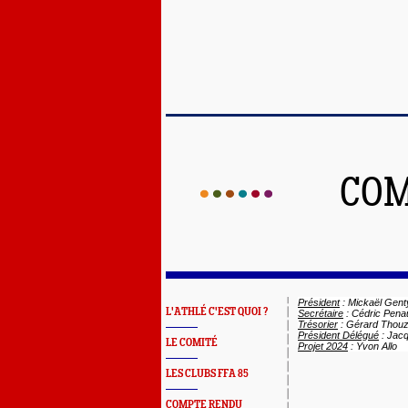
COM
Président
: Mickaël
Genty
L'ATHLÉ C'EST QUOI ?
Secrétaire
: Cédric Pena
Trésorier
: Gérard Thou
Président Délégué
: Jac
LE COMITÉ
Projet 2024
: Yvon Allo
LES CLUBS FFA 85
COMPTE RENDU