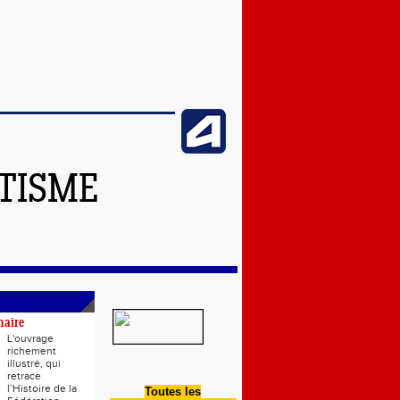
ÉTISME
naire
L'ouvrage
richement
illustré, qui
retrace
l’Histoire de la
Toutes les