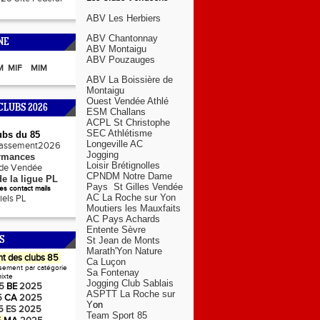
ABV Les Herbiers
ABV Chantonnay
NE
ABV Montaigu
ABV Pouzauges
M
MIF
MIM
ABV La Boissière de
Montaigu
Ouest Vendée Athlé
CLUBS 2026
ESM Challans
ACPL St Christophe
SEC Athlétisme
ubs du 85
Longeville AC
lassement2026
Jogging
rmances
Loisir Brétignolles
s de Vendée
CPNDM Notre Dame
e la ligue PL
Pays St Gilles Vendée
s contact mails
AC La Roche sur Yon
ciels PL
Moutiers les Mauxfaits
AC Pays Achards
Entente Sèvre
S
St Jean de Monts
Marath'Yon Nature
t des clubs 85
Ca Luçon
sement par catégorie
Sa Fontenay
ixte
Jogging Club Sablais
5
BE
2025
ASPTT La Roche sur
5
CA
2025
Y
on
5
ES
2025
Team Sport 85